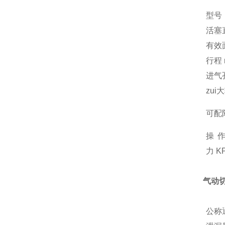
型号
活塞
有效面
行程 
进气
zui
可配
操
力 K
气动
公称