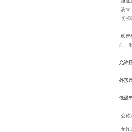
泄漏
滴/mi
切断
额定
注：
允许压
外形
低温
公称
允许