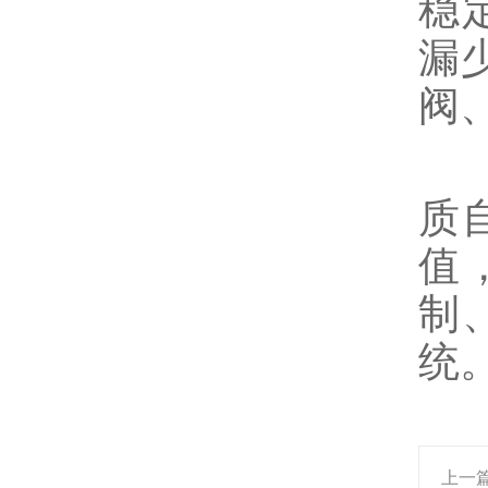
稳
漏
阀
质
值
制
统
上一