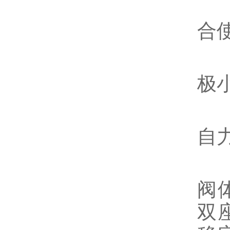
3
合
4
极
5
自
Z
阀
双