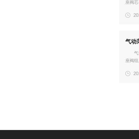
座阀芯
点外，
20
刷、防
新。气.
气动
气
座阀组
阀阀体
20
比具有
格的...