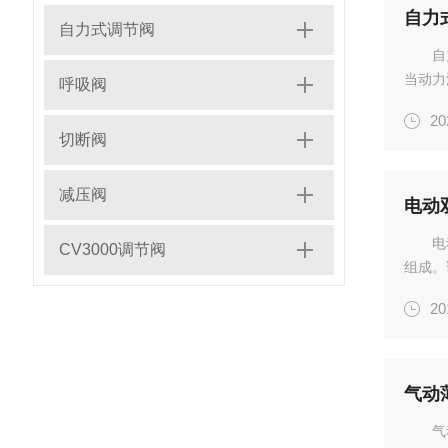
自力
自力式调节阀
自
当动力
呼吸阀
调节。
20
比流量
切断阀
化气...
减压阀
电动
电
CV3000调节阀
组成。
能力大
20
量、高
有截止.
气动
气