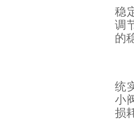
稳
调
的
2
统
小
损