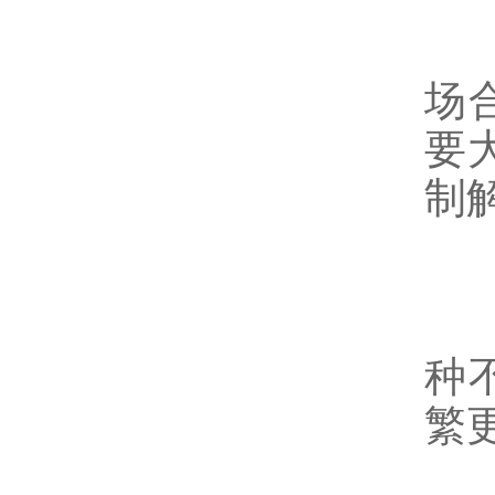
3
场
要
制
4
种
繁