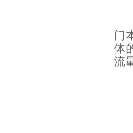
此
门
体
流
二
1