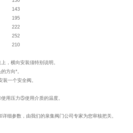
130
143
195
222
252
210
道上，横向安装须特别说明。
的方向*。
安装一个安全阀。
④
使用压力
⑤
使用介质的温度。
和详细参数，由我们的泉集阀门公司专家为您审核把关。