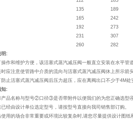
112
183
135
189
165
242
192
273
231
307
260
282
明:
了操作和维护方便，该活塞式蒸汽减压阀一般直立安装在水平管
装时应注意使管路中介质的流向与活塞式蒸汽减压阀休上所示箭头
了防止活塞式蒸汽减压阀后压力超压，应在离阀出口不少于4M处
知:
①
产品名称与型号
②
口径
③
是否带附件以便我们的为您正确选型
若已经由设计单位选定型号，请按型号直接向我司销售部订购。
当使用的场合非常重要或环境比较复杂时,请您尽量提供设计图纸