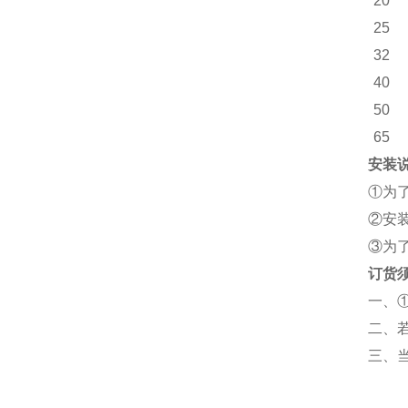
20
25
32
40
50
65
安装说
①
为
②
安
③
为
订货须
一、
二、
三、