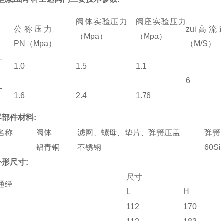
阀体实验压力
阀座实验压力
公称压力
zui
（Mpa）
（Mpa）
PN（Mpa）
（M/S）
-
1.0
1.5
1.1
6
-
1.6
2.4
1.76
部件材料:
名称
阀体
滤网、螺母、垫片、弹簧压盖
弹簧
铝青铜
不锈钢
60S
形尺寸:
尺寸
通经
L
H
112
170