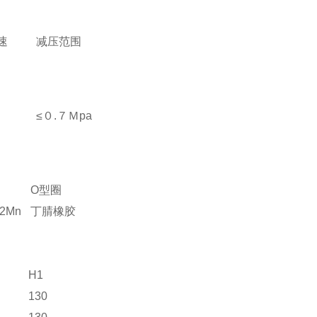
高流速
减压范围
≤０.７Ｍpa
O型圈
i2Mn
丁腈橡胶
H1
130