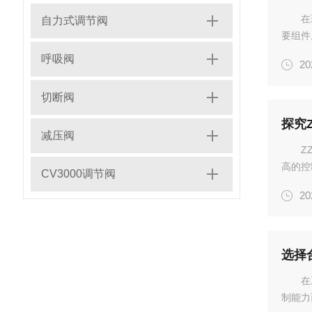
在
自力式调节阀
要组件
或舒适
呼吸阀
20
深远的
中，...
切断阀
探究
减压阀
Z
高的控
CV3000调节阀
阀扮演
20
必须适
自...
选择
在
制能力