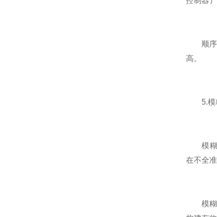
控制器）
顺序控
高。
5.模
模糊控
在不全准
模糊控