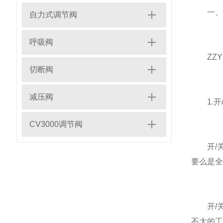
一、基
自力式调节阀
呼吸阀
ZZY
切断阀
减压阀
1.开
CV3000调节阀
开/关
要么是全
开/关
不大的工