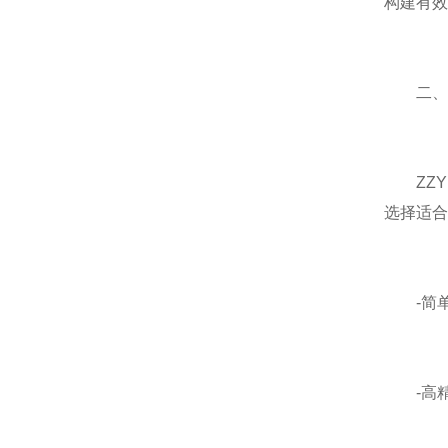
构建有效
二、控
ZZY
选择适合
-简单
-高精度