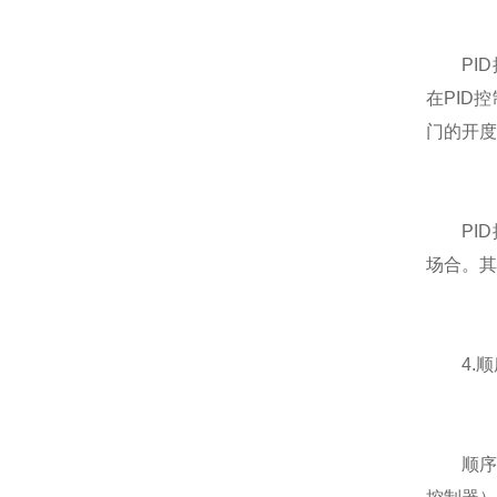
PID
在PID
门的开度
PID
场合。其
4.顺
顺序控