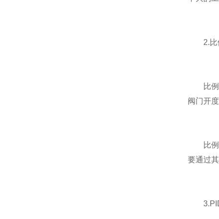
2.比
比例控
阀门开度
比例控
要通过其
3.PI