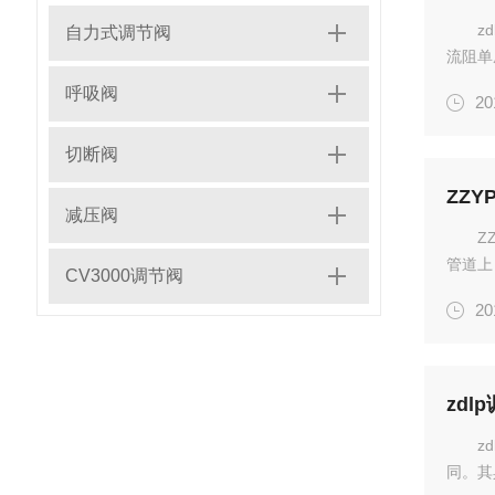
z
自力式调节阀
流阻单
流线型
呼吸阀
20
的（4-
切断阀
ZZ
减压阀
Z
管道上
CV3000调节阀
ZZY
20
结焦、
zd
z
同。其