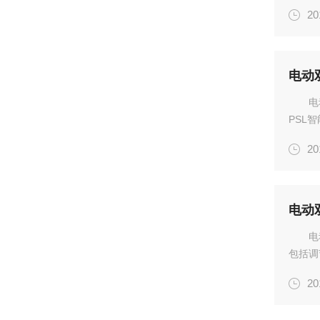
氢气经
20
是经过
电动
电
PSL
操作方
20
一体化
显...
电动
电
包括调
数。调
20
阀；(3