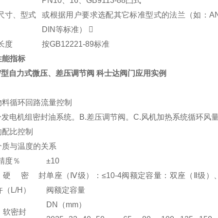
PN10、16、GB9113-88凸式
尺寸、型式
或根据用户要求选配其它标准型式的法兰（如：ANS
DIN等标准） 
长度
按GB12221-89标准
性能指标
YW型自力式微压、差压调节阀 科士达阀门应用实例
物料循环回路流量控制
氢冷发电机组密封油系统。B.差压调节阀。C.风机加热系
的配比控制
介质与温度的关系
精度％
±10
硬密封
单座（Ⅳ级）：≤10-4阀额定容量：双座（Ⅱ级）、≤5
许
（L/H）
阀额定容量
DN（mm）
软密封