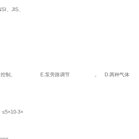
I、JIS、
统循环风量控制。 E.泵旁路调节 。 D.两种气体
×10-3×