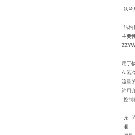
法兰
结构
主要
ZZ
用于
A.
流量
许用
控制
允
泄