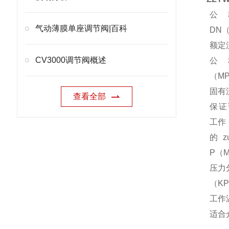
公
气动薄膜单座调节阀|百科
DN
额定
CV3000调节阀概述
公
（M
固有
查看全部
保证
工作
的z
P（
压力
（K
工作
适合