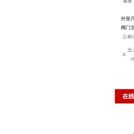
漏量
外形
阀门
公称
压
A
（
在