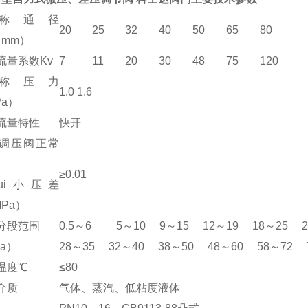
称通径
20
25
32
40
50
65
80
（mm）
流量系数Kv
7
11
20
30
48
75
120
称压力
1.0 1.6
Pa）
流量特性
快开
调压阀正常
≥0.01
ui小压差
MPa）
分段范围
0.5～6 5～10 9～15 12～19 18～25 
Pa）
28～35 32～40 38～50 48～60 58～72 
温度℃
≤80
介质
气体、蒸汽、低粘度液体