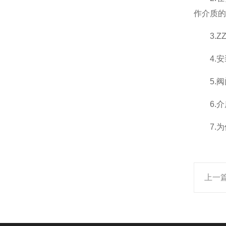
作介质的
3.ZZ
4.安
5.阀
6.介质
7.为
上一