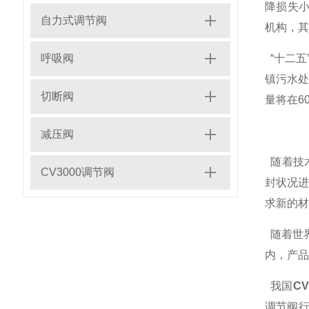
降损失小
自力式调节阀
机构，
呼吸阀
“十二五
镇污水处
切断阀
量将在6
减压阀
随着技
CV3000调节阀
封状况
求新的
随着世
内，产品
我国
C
调节阀行