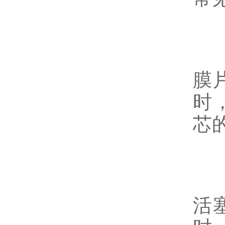
在
膜
时
芯
在
活