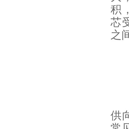
积
芯
之
2
调
供
常