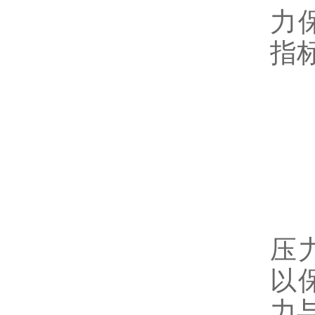
力
指
2
流
压
以
力