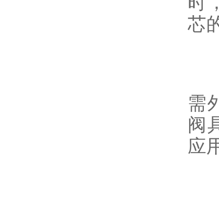
时
芯
无
需
阀
应