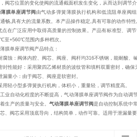
，阀芯位置的变化使阀的流通截面积发生变化，从而达到调节介
动薄膜单座调节阀
由气动多弹簧薄膜执行机构和低流阻单座阀组
通畅,具有大的流量系数。本产品操作稳定,具有可靠的动作特
的优点在广泛应用中取得高质量的控制效果。产品有标准型、调
00℃至+560℃范围内多种档次。
膜单座调节阀产品特点：
腐蚀：阀体内腔、阀芯、阀座、阀杆均316不锈钢，能耐酸、
封性能好：采用聚四乙烯材质的波纹管和填料双重密封，确保
漏量小：由于阀芯、阀座是软密封。
用轻小型多弹簧执行机构，体积小，重量轻，调节精度高。
业自动化程度的不断提高，气动薄膜单座调节阀作为自动调节
系着生产的质量与安全。
气动薄膜单座调节阀
是自动控制系统中
芯、阀芯采用顶底导向，结构简单，动作可靠。适用于泄漏量要