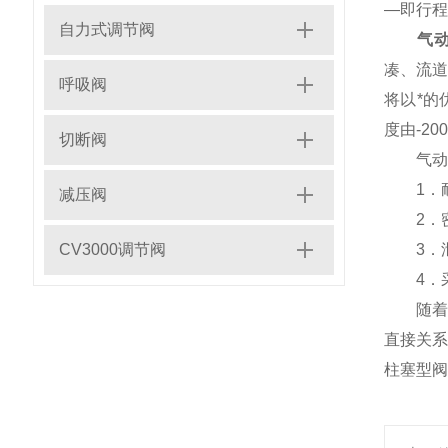
—即行程
自力式调节阀
气
凑、流道
呼吸阀
将以*
度由-2
切断阀
气动薄
1．耐
减压阀
2．密
CV3000调节阀
3．泄
4．采
随着工
直接关
柱塞型阀