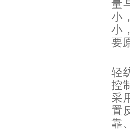
量
小
小
要
本
轻
控
采
置
靠