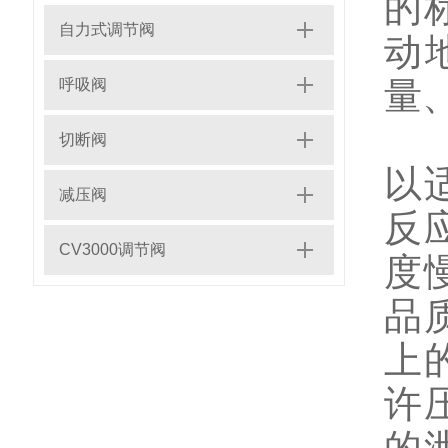
的
自力式调节阀
动
量
呼吸阀
流
切断阀
以
减压阀
反
CV3000调节阀
度
品
上
许