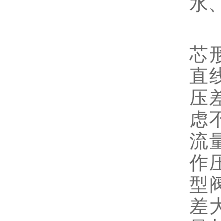
水
电
芯
直
压
虑
流
作
型
差