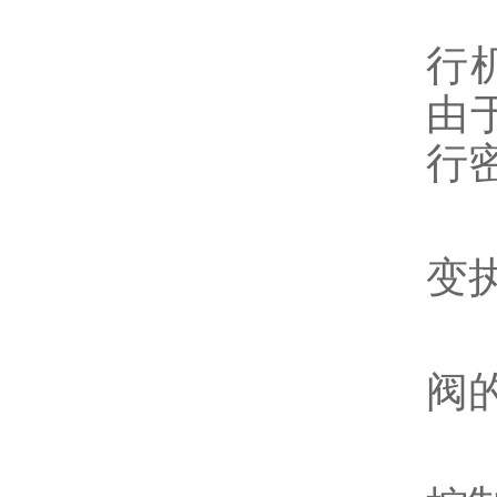
4
行
由
行
5
变
6
阀
7