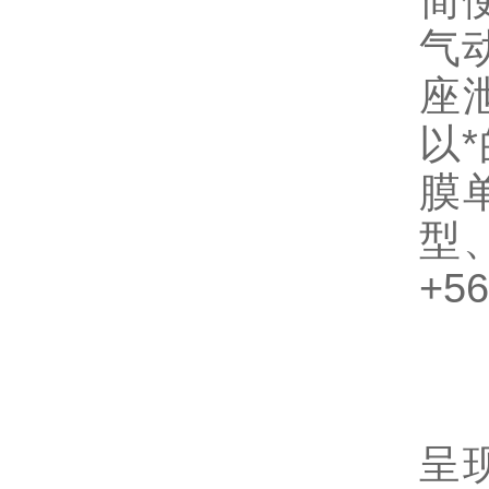
简
气
座
以
膜
型
+
1
呈