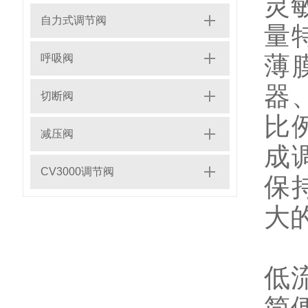
灵
自力式调节阀
量
薄
呼吸阀
器
切断阀
比
减压阀
成
CV3000调节阀
保
大
气
低