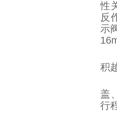
性
反
示
16
2
积
3
盖
行