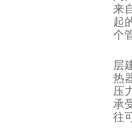
来
起
个
由
层
热
压
承
往