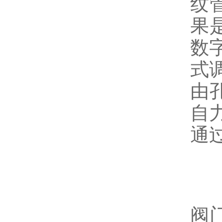
纹
果
数
式
由
自
通
自
自
阀