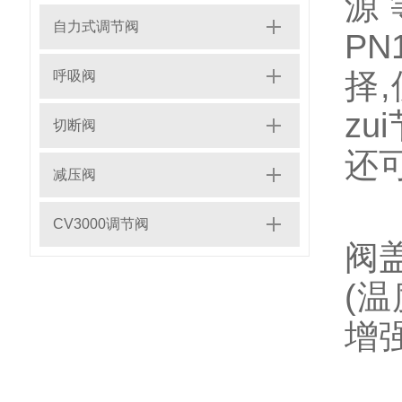
源
自力式调节阀
PN
择,
呼吸阀
z
切断阀
还
减压阀
根
CV3000调节阀
阀
(温
增