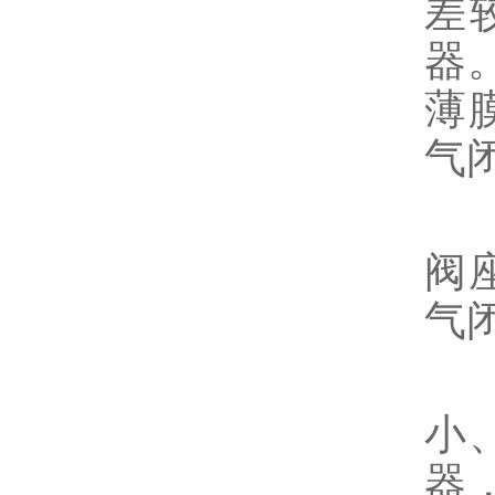
差
器
薄
气
单
阀
气
主
小
器