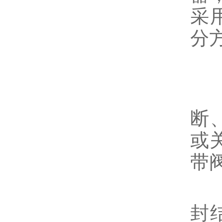
采
分
有
P
断
或
带
T
封