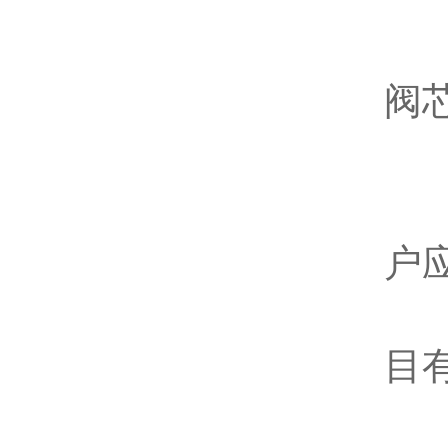
1.
阀
S
用
户
用
目
请