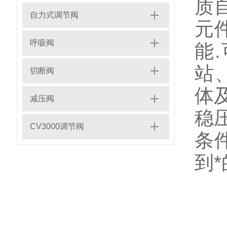
质
自力式调节阀
元
呼吸阀
能
站
切断阀
体
减压阀
稳
CV3000调节阀
条
到*
工