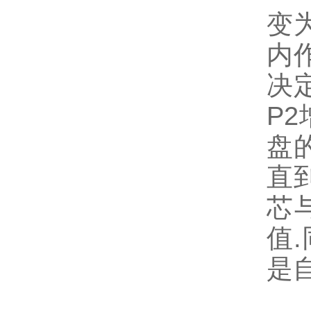
变
内
决
P
盘
直
芯
值
是