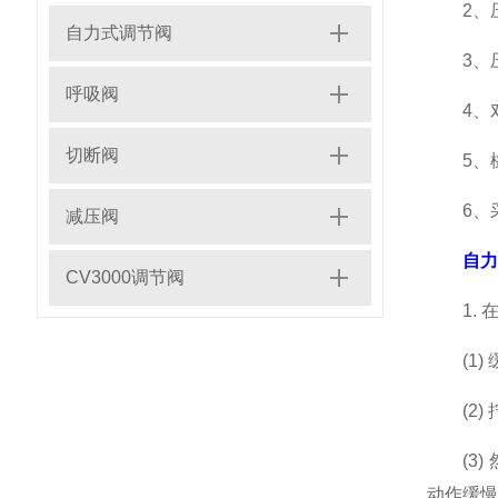
2、压
自力式调节阀
3、压
呼吸阀
4、对阀
切断阀
5、橡
6、采
减压阀
自力
CV3000调节阀
1. 在
(1) 
(2) 
(3)
动作缓慢