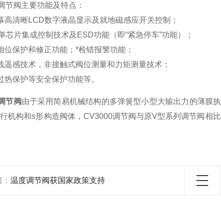
00调节阀主要功能及特点：
幕高清晰LCD数字液晶显示及就地磁感应开关控制；
C单芯片集成控制技术及ESD功能（即“紧急停车”功能）；
相位保护和修正功能；*检错报警功能；
线遥感技术，非接触式阀位测量和力矩测量技术；
过热保护等安全保护功能等。
0调节阀
由于采用简易机械结构的多弹簧型小型大输出力的薄膜
行机构和s形构造阀体，CV3000调节阀与原V型系列调节阀相
篇：
温度调节阀获国家政策支持