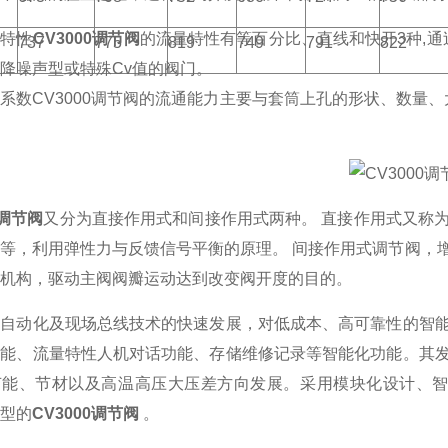
量特性
CV3000调节阀
的流量特性有等百分比、直线和快开3种,通
737
775
819
749
791
822
降噪声型或特殊Cv值的阀门。
系数CV3000调节阀的流通能力主要与套筒上孔的形状、数量
0调节阀
又分为直接作用式和间接作用式两种。 直接作用式又称
等，利用弹性力与反馈信号平衡的原理。 间接作用式调节阀，
机构，驱动主阀阀瓣运动达到改变阀开度的目的。
业自动化及现场总线技术的快速发展，对低成本、高可靠性的智
功能、流量特性人机对话功能、存储维修记录等智能化功能。其
节能、节材以及高温高压大压差方向发展。采用模块化设计、智
型的
CV3000调节阀
。