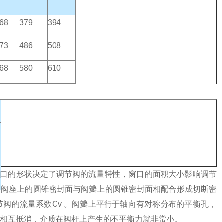
68
379
394
73
486
508
68
580
610
0
，窗口的形状决定了调节阀的流量特性，窗口的面积大小影响调节
的阀座上的圆锥密封面与阀瓣上的圆锥密封面相配合形成切断密
阀的流量系数Cv 。阀瓣上平行于轴向有对称分布的平衡孔，
相互抵消，介质在阀杆上产生的不平衡力就非常小。