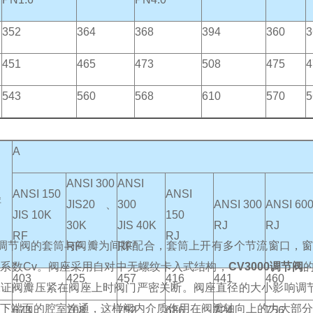
352
364
368
394
360
3
451
465
473
508
475
4
543
560
568
610
570
5
A
ANSI 300
ANSI
ANSI 150
ANSI
径
JIS20、
300
ANSI 300
ANSI 60
JIS 10K
150
30K
JIS 40K
RJ
RJ
RF
RJ
00调节阀的套筒与阀瓣为间隙配合，套筒上开有多个节流窗口
RF
RF
系数Cv。阀座采用自对中无螺纹卡入式结构，
CV3000调节阀
403
425
457
416
441
460
证阀瓣压紧在阀座上时阀门严密关断。阀座直径的大小影响调节
下端面的腔室连通，这样阀内介质作用在阀瓣轴向上的力大部分
673
708
752
686
724
756