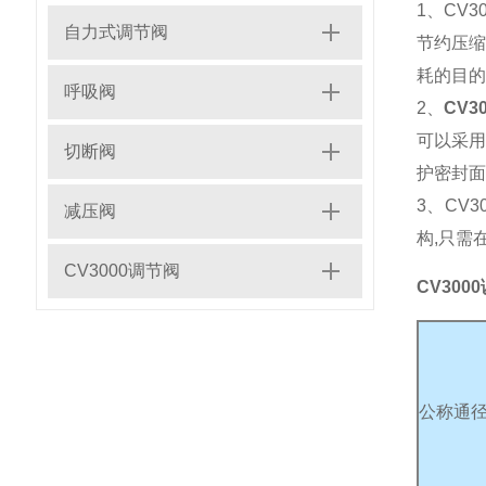
1、CV
自力式调节阀
节约压缩
耗的目的
呼吸阀
2、
CV3
可以采用
切断阀
护密封面
3、CV
减压阀
构,只需
CV3000调节阀
CV300
公称通