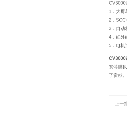
CV30
1．大屏
2．SO
3．自动
4．红外
5．电机
CV300
簧薄膜执
了贡献。
上一