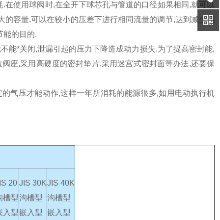
能耗.在使用球阀时,在全开下球芯孔与管道的口径如果相同,就可以
大的容量,可以在较小的压差下进行相同流量的调节,达到减少能
节能的目的.
不能*关闭,泄漏引起的压力下降造成动力损失.为了提高密封能,
阀座,采用高硬度的密封垫片,采用迷宫式密封面等办法,还要保
一定的气压才能动作,这样一年所消耗的能源很多,如用电动执行机
IS 20
JIS 30K
JIS 40K
沟槽型
沟槽型
沟槽型
嵌入型
嵌入型
嵌入型