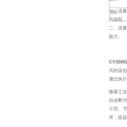
一、流
300
汽蚀型、
二、流量
能力。
CV300
式的温包
通过执行
随着工
自诊断
小型、
求，提益