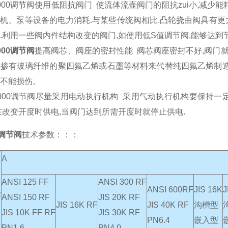
3000调节阀使用低阻抗阀门 使流体流壶阀门的阻抗zui小,减少
机、泵等设备的电力消耗.与某些传统阀相比.凸轮挠曲阀具有更
.利用一些阀内件结构改变的阀门,如使用低S值调节阀,能够达到
000调节阀
提高阀芯、阀座的密封性能 阀芯阀座密封不好,阀门就
掺有玻璃纤维的聚四氟乙烯或石墨等材料来代替纯四氟乙烯制造
不能损伤。
3000调节阀尽量采用电动执行机构 采用气动执行机构要保持
在改变开度时供电,当阀门达到所需开度时就停止供电.
0调节阀
技术参数：：：
A
ANSI 125 FF
ANSI 300 RF
ANSI 600RF
JIS 16K
J
径
ANSI 150 RF
JIS 20K RF
JIS 16K RF
JIS 40K RF
沟槽型
JIS 10K FF RF
JIS 30K RF
PN6.4
嵌入型
PN1.6
PN4.0