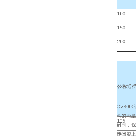
100
150
200
公称通
CV30
阀的流量
125
封副，保
使阀瓣上
250