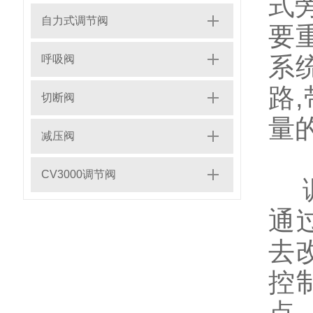
式
自力式调节阀
要
系
呼吸阀
路
切断阀
量
减压阀
CV3000调节阀
调
通
去
控