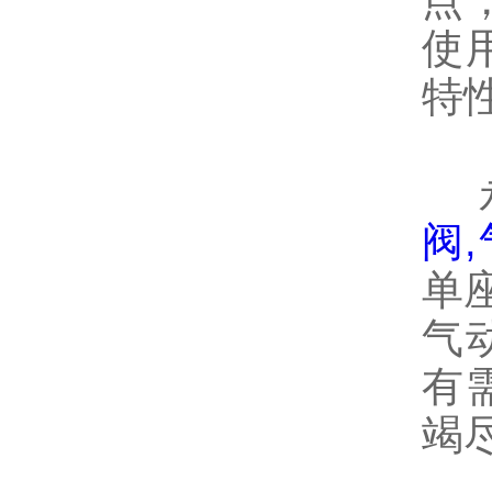
点
使
特
永
阀
单
气
有
竭