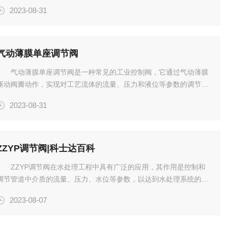
节阀的结构特点、工作原理、使用方法、选型注意事项、应用领域和
2023-08-31
未来发展等方面进行详细介绍。阀杆是连接执行机构和阀瓣的传动
...
气动薄膜单座调节阀
气动薄膜单座调节阀是一种常见的工业控制阀，它通过气动薄膜
驱动阀瓣动作，实现对工艺流体的流量、压力和液位等参数的调节。
本文将从气动薄膜单座调节阀的结构特点、工作原理、使用方法、选
2023-08-31
型注意事项、应用领域和未来发展等方面进行详细介绍。一、结构特
点气...
ZZYP调节阀|科士达百科
ZZYP调节阀在水处理工程中具有广泛的应用，其作用是控制和
调节管道中介质的流量、压力、水位等参数，以达到水处理系统的工
艺要求。下面我们来详细了解一下ZZYP调节阀在水处理工程中的应
2023-08-07
用。一、流量控制可以控制管道中的介质流量，使其达到水处理系
...