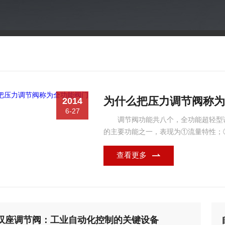
为什么把压力调节阀称为
2014
6-27
调节阀功能共八个，全功能超轻型
的主要功能之一，表现为①流量特性；
型调节阀R=100，使小开度调节性好
查看更多
阀的内在质量。直行程阀标准泄漏率通常
阀、...
双座调节阀：工业自动化控制的关键设备