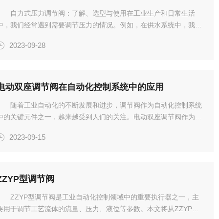
自力式压力调节阀：了解、选型与使用在工业生产和日常生活
中，我们经常遇到需要调节压力的情况。例如，在供水系统中，我们
需要确保水流压力的稳定；在化工生产中，压力的控制对于产品的质
2023-09-28
量和产量至关重要。为了实现这一目标，自力式压力调节阀应运而
生，成为...
电动双座调节阀在自动化控制系统中的应用
随着工业自动化的不断发展和进步，调节阀作为自动化控制系统
中的关键元件之一，越来越受到人们的关注。电动双座调节阀作为调
节阀的一种，因其具有结构简单、操作方便、稳定性好等优点，被广
2023-09-15
泛应用于自动化控制系统中。一、结构和工作原理电动双座调节阀主
要由...
ZZYP型调节阀
ZZYP型调节阀是工业自动化控制领域中的重要执行器之一，主
要用于调节工艺流体的流量、压力、液位等参数。本文将从ZZYP调