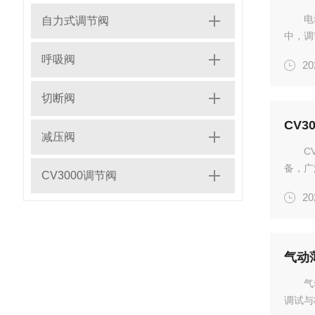
电
自力式调节阀
中，调
体、液
呼吸阀
20
调节阀
决方案。
切断阀
CV3
减压阀
C
备，广
CV3000调节阀
特点、
20
应的建
气动
气
调试与