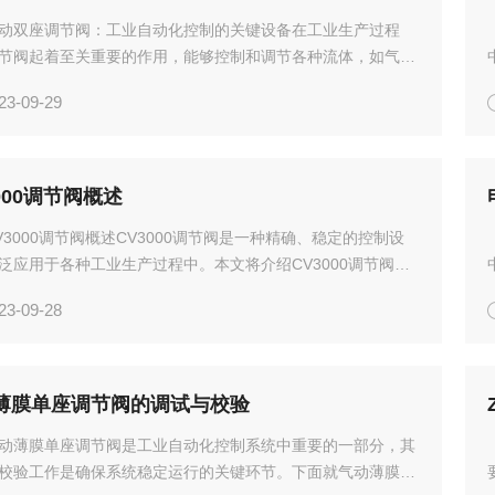
动双座调节阀：工业自动化控制的关键设备在工业生产过程
节阀起着至关重要的作用，能够控制和调节各种流体，如气
体或固体，以满足工艺流程的需求。本文将详细介绍电动双座
23-09-29
的作用、结构、工作原理以及实际应用中可能出现的问题和解
...
000调节阀概述
V3000调节阀概述CV3000调节阀是一种精确、稳定的控制设
泛应用于各种工业生产过程中。本文将介绍CV3000调节阀的
结构、功能及其应用场景，并分析其优点和特点，最后提出相
23-09-28
议。调节阀是一种用于控制流体流量的设备，在工业...
薄膜单座调节阀的调试与校验
动薄膜单座调节阀是工业自动化控制系统中重要的一部分，其
校验工作是确保系统稳定运行的关键环节。下面就气动薄膜单