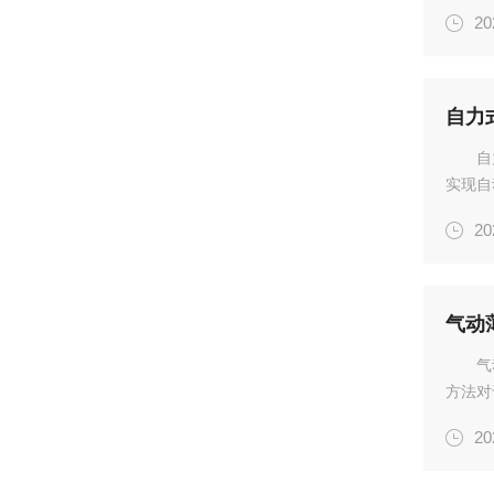
座调节
20
行调试
件...
自力
自
实现自
点、工
20
面进行
座、阀瓣
气动
气
方法对
时，必
20
同时，
故障...