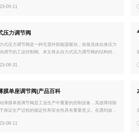
阀的调试与校验进行深入探讨。一、调试1.调试前的准备在进
23-09-11
前，首先要进行全面检查。包括阀体、阀芯、阀座、弹簧等部
件
式压力调节阀
力式压力调节阀是一种无需外部能源驱动，依靠流体自身压力
动调节的工业控制阀。本文将从自力式压力调节阀的结构特
作原理、使用方法、选型注意事项、应用领域和未来发展等方
23-08-31
详细介绍。一、结构特点自力式压力调节阀主要由阀体、阀
...
薄膜单座调节阀|产品百科
动薄膜单座调节阀是工业生产中重要的控制设备，其故障排除
于保证生产过程的稳定性和安全性具有重要意义。在遇到故障
须及时采取相应的措施进行排除，确保生产过程的顺利进行。
23-08-11
定期对气动薄膜单座调节阀进行维护和保养，可以有效地减少
统