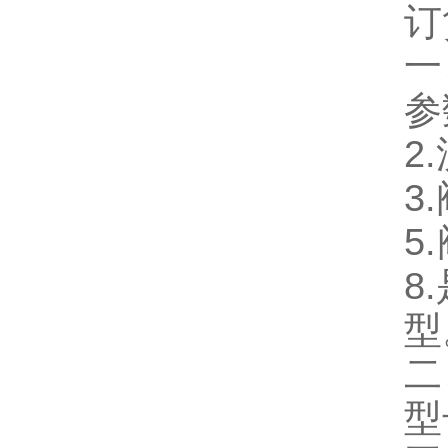
订
一
参
2
3
5
8
型
二
型