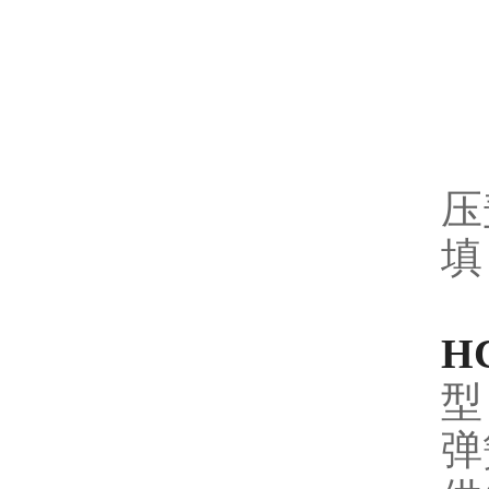
压
填
H
型
弹