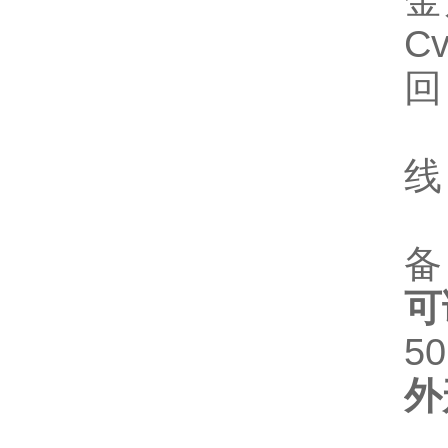
金
C
回
线
备
可
50
外