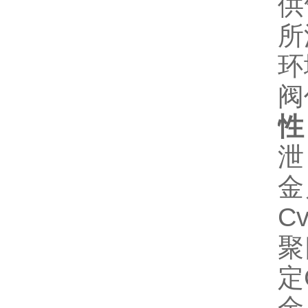
供
所
环
阀
性
泄
金
C
聚
定