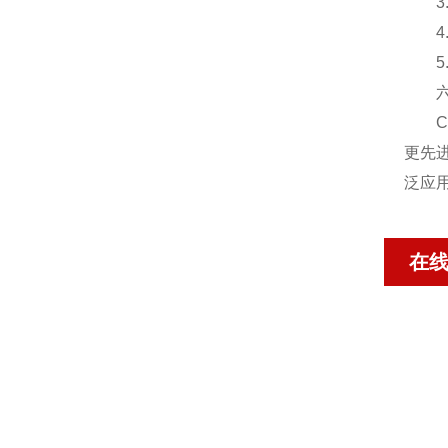
3.
4.
5.
六、
CV
更先
泛应
在