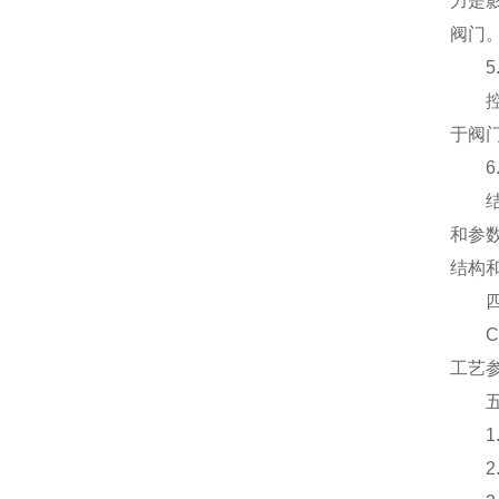
力是
阀门
5.
控制
于阀
6.
结构
和参
结构
四、
CV
工艺
五、
1.
2.