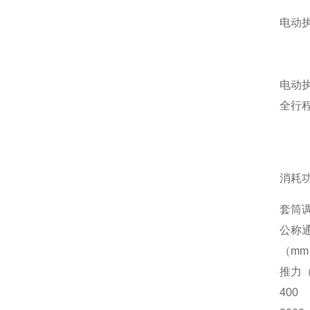
电动
电动
全行
消耗
套筒
公称
（m
推力
400