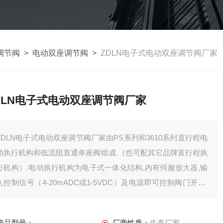
调节阀
>
电动双座调节阀
>
ZDLN电子式电动双座调节阀厂家
DLN电子式电动双座调节阀厂家
ZDLN电子式电动双座调节阀厂家由PS系列和3610系列直行程电
动执行机构和低流阻直通单座阀组成.（也可配其它品牌直行程执
行机构）.电动执行机构为电子式一体化结构,内有伺服放大器,输
入控制信号（4-20mADC或1-5VDC）及电源即可控制阀门开度,
达到对压力、流量、液位、温度等工参数的调节.具有动作灵敏、
连线简单、流量大、体积小、调节精度高等特点.控制精度和性能
产品型号：
厂商性质：
生产厂家