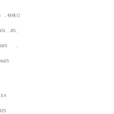
），特殊订
NSI、JIS、
i9Ti、
Ni9Ti
3.4
325