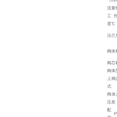
（m
流量
工
度
℃
法兰
阀体
阀芯
阀体
上阀
式
阀体
压差
配
P