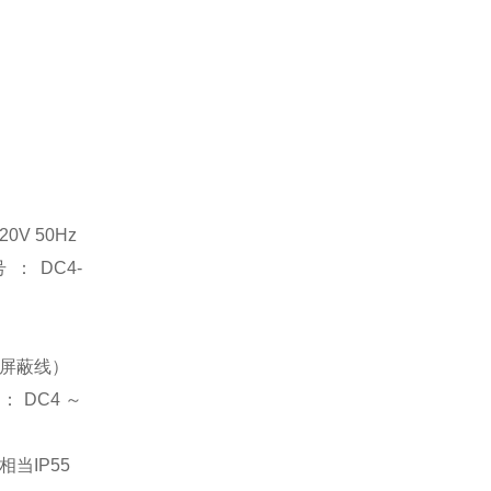
0V 50Hz
：DC4-
用屏蔽线）
：DC4～
当IP55