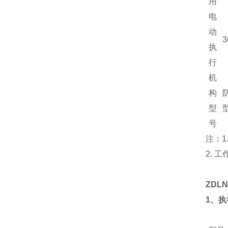
用
电
动
3
执
行
机
构
型
号
注：1
2.
ZD
1、