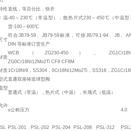
m）
特性
直线，等百分比，快开
作温
-40～230
℃
（常温型），散热片式230～450
℃
（中温型
货-100～600
℃
符合JB78-59、JB79-59标准，可按JB/79.1-94、JB、A
尺寸
DIN 等标准订货生产
WCB（ZG230-450）、ZG1Cr18N
材质
ZG0Cr18Ni12Mo2Ti CF8 CF8M
材质
1Cr18Ni9，SS304，0Cr18Ni12Mo2Ti，SS316，ZG1Cr18
型式
直通双座铸造球型阀
盖型
普通式（常温），热片式（中温），长颈式（低温）
允许
≤公称压力
4.0
SL
PSL-201
PSL-202
PSL-204
PSL-208
PSL-312
PSL