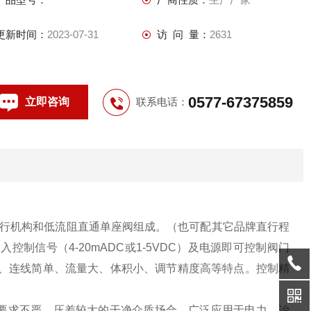
比DKZ型有明显提高.
更新时间：
2023-07-31
访 问 量：
2631
0577-67375859
立即咨询
联系电话：
动执行机构和低流阻直通单座阀组成。（也可配其它品牌直行程
制信号（4-20mADC或1-5VDC）及电源即可控制阀门
敏、连线简单、流量大、体积小、调节精度高等特点。控制精
要求不严、压差较大的干净介质场合。广泛应用于电力、冶