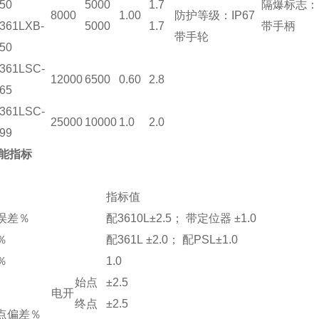
50
5000
1.7
隔爆标志：
8000
1.00
防护等级：IP67
361LXB-
5000
1.7
带手柄
带手轮
50
361LSC-
12000
6500
0.60
2.8
65
361LSC-
25000
10000
1.0
2.0
99
性能指标
指标值
误差％
配3610L±2.5； 带定位器 ±1.0
％
配361L ±2.0； 配PSL±1.0
％
1.0
始点
±2.5
电开
终点
±2.5
点偏差％