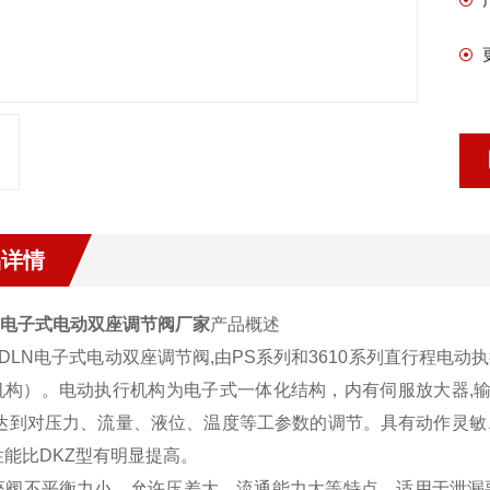
品详情
LN电子式电动双座调节阀厂家
产品概述
LN电子式电动双座调节阀,由PS系列和3610系列直行程电
构）。电动执行机构为电子式一体化结构，内有伺服放大器,输入控
,达到对压力、流量、液位、温度等工参数的调节。具有动作灵
性能比DKZ型有明显提高。
阀不平衡力小、允许压差大、流通能力大等特点，适用于泄漏