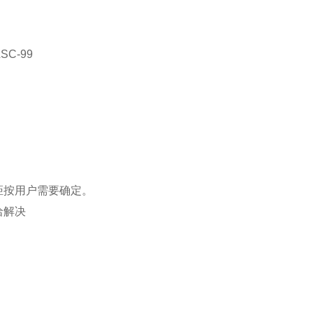
LSC-99
兰距按用户需要确定。
洽解决