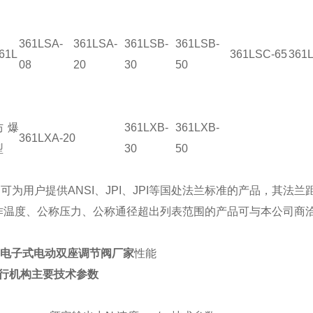
361LSA-
361LSA-
361LSB-
361LSB-
61L
361LSC-65
361
08
20
30
50
防爆
361LXB-
361LXB-
361LXA-20
型
30
50
.可为用户提供ANSI、JPI、JPI等国处法兰标准的产品，其法
 工作温度、公称压力、公称通径超出列表范围的产品可与本公司商
LN电子式电动双座调节阀厂家
性能
执行机构主要技术参数